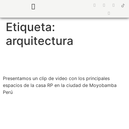
¿Quiénes somos?
Preguntas Frecuentes
Etiqueta:
arquitectura
VIVIENDA | CLIP CASA RP
Presentamos un clip de video con los principales
espacios de la casa RP en la ciudad de Moyobamba
Perú
RECREACIÓN | PISCINA
RECREO BAMBÚ