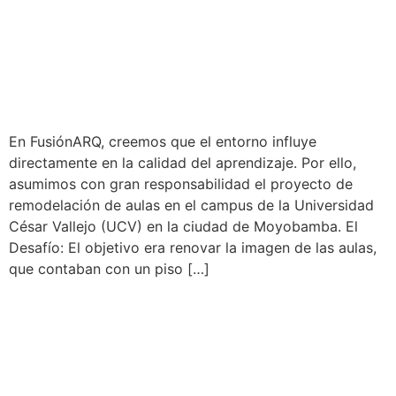
SUPERVISIÓN DE OBRA |
IMPLEMENTACION DE
PISOS Y ZÓCALOS UCV
En FusiónARQ, creemos que el entorno influye
directamente en la calidad del aprendizaje. Por ello,
asumimos con gran responsabilidad el proyecto de
remodelación de aulas en el campus de la Universidad
César Vallejo (UCV) en la ciudad de Moyobamba. El
Desafío: El objetivo era renovar la imagen de las aulas,
que contaban con un piso […]
SUPERVISIÓN DE OBRA |
ENCOFRADO DE PISCINA
CASA H