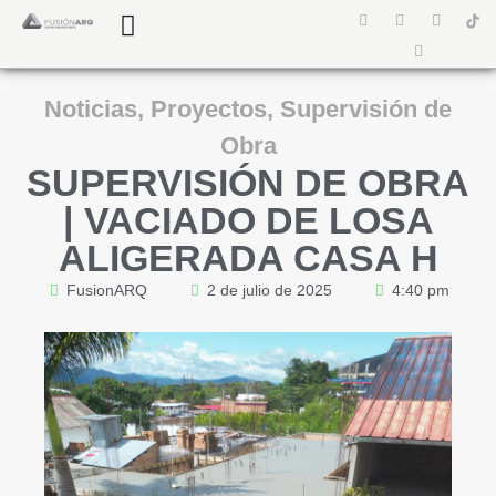
¿Quiénes somos?
Preguntas Frecuentes
Noticias
,
Proyectos
,
Supervisión de
Obra
SUPERVISIÓN DE OBRA
| VACIADO DE LOSA
ALIGERADA CASA H
FusionARQ
2 de julio de 2025
4:40 pm