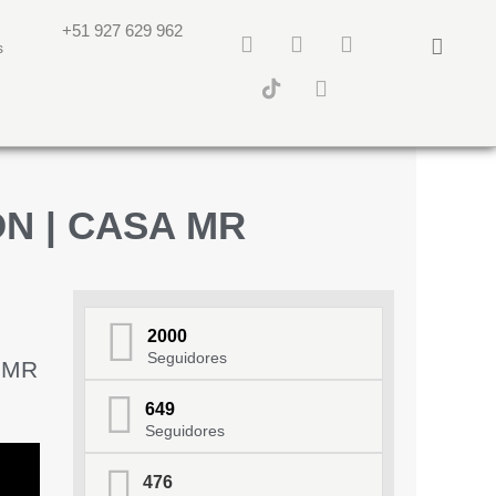
+51 927 629 962
s
N | CASA MR
2000
Seguidores
A MR
649
Seguidores
476