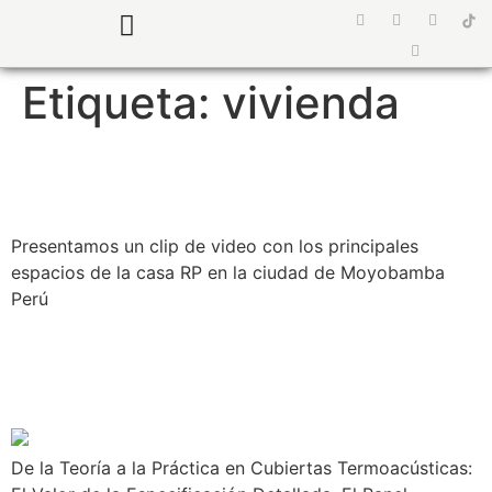
¿Quiénes somos?
Preguntas Frecuentes
Etiqueta:
vivienda
VIVIENDA | CLIP CASA RP
Presentamos un clip de video con los principales
espacios de la casa RP en la ciudad de Moyobamba
Perú
SUPERVISIÓN DETALLES
DE TERMOTECHO CASA H
De la Teoría a la Práctica en Cubiertas Termoacústicas: