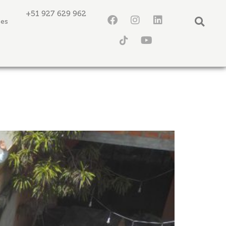
+51 927 629 962
tes
RADA CASA H