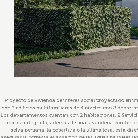
Proyecto de vivienda de interés social proyectado en 
con 3 edificios multifamiliares de 4 niveles con 2 depart
Los departamentos cuentan con 2 habitaciones, 2 Servici
cocina integrada, además de una lavandería con tended
selva peruana, la cobertura o la última losa, esta di
asegurar la correcta evacuación de las aguas pluviales l