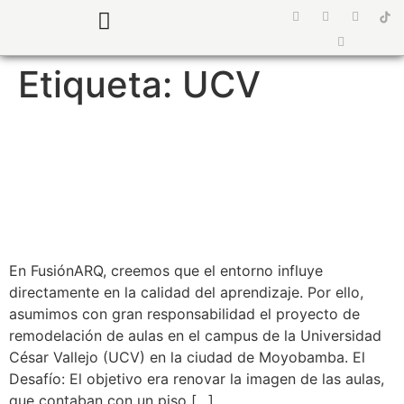
¿Quiénes somos?
Preguntas Frecuentes
Etiqueta:
UCV
SUPERVISIÓN DE OBRA |
IMPLEMENTACION DE
PISOS Y ZÓCALOS UCV
En FusiónARQ, creemos que el entorno influye
directamente en la calidad del aprendizaje. Por ello,
asumimos con gran responsabilidad el proyecto de
remodelación de aulas en el campus de la Universidad
César Vallejo (UCV) en la ciudad de Moyobamba. El
Desafío: El objetivo era renovar la imagen de las aulas,
que contaban con un piso […]