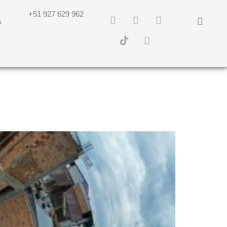
+51 927 629 962
s
 CASA H