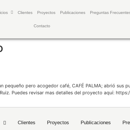
icios
Clientes
Proyectos
Publicaciones
Preguntas Frecuente
Contacto
o
| CAFÉ PALMA
un pequeño pero acogedor café, CAFÉ PALMA; abrió sus pu
iz. Puedes revisar mas detalles del proyecto aquí: https:
s
Clientes
Proyectos
Publicaciones
Pre