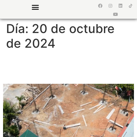
¿Quiénes somos?
Preguntas Frecuentes
Día:
20 de octubre
de 2024
SUPERVISIÓN DE OBRA |
RESTAURANTE Y CASA VS